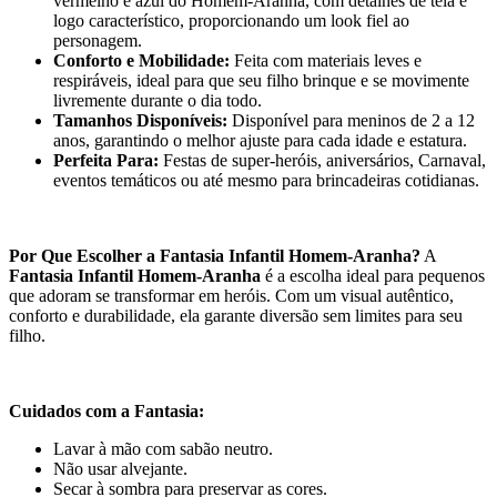
vermelho e azul do Homem-Aranha, com detalhes de teia e
logo característico, proporcionando um look fiel ao
personagem.
Conforto e Mobilidade:
Feita com materiais leves e
respiráveis, ideal para que seu filho brinque e se movimente
livremente durante o dia todo.
Tamanhos Disponíveis:
Disponível para meninos de 2 a 12
anos, garantindo o melhor ajuste para cada idade e estatura.
Perfeita Para:
Festas de super-heróis, aniversários, Carnaval,
eventos temáticos ou até mesmo para brincadeiras cotidianas.
Por Que Escolher a Fantasia Infantil Homem-Aranha?
A
Fantasia Infantil Homem-Aranha
é a escolha ideal para pequenos
que adoram se transformar em heróis. Com um visual autêntico,
conforto e durabilidade, ela garante diversão sem limites para seu
filho.
Cuidados com a Fantasia:
Lavar à mão com sabão neutro.
Não usar alvejante.
Secar à sombra para preservar as cores.