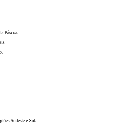
 da Páscoa.
eis.
o.
giões Sudeste e Sul.